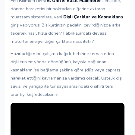
Fen Bilimleri dersi
5. Ünite: Basit Makineler
serisinde,
dönme hareketini bir noktadan diğerine aktaran
muazzam sistemlere, yani
Dişli Çarklar ve Kasnaklara
giriş yapıyoruz! Bisikletinizin pedalını çevirdiğinizde arka
tekerlek nasıl hızla döner? Fabrikalardaki devasa
motorlar enerjiyi diğer çarklara nasıl iletir?
Hazırladığım bu çalışma kağıdı, birbirine temas eden
dişlilerin zıt yönde döndüğünü, kayışla bağlanan
kasnakların ise bağlama şekline göre (düz veya çapraz)
hareket ettiğini kavramanıza yardımcı olacak. Üstelik diş
sayısı ve yarıçap ile tur sayısı arasındaki o sihirli ters
orantıyı keşfedeceksiniz!