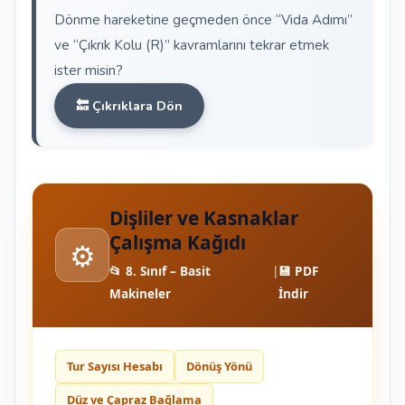
Dönme hareketine geçmeden önce “Vida Adımı”
ve “Çıkrık Kolu (R)” kavramlarını tekrar etmek
ister misin?
🔙 Çıkrıklara Dön
Dişliler ve Kasnaklar
Çalışma Kağıdı
⚙️
📂 8. Sınıf – Basit
|
💾 PDF
Makineler
İndir
Tur Sayısı Hesabı
Dönüş Yönü
Düz ve Çapraz Bağlama