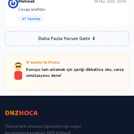
Mehmet
04 Mar 2026, 18:40
Cevap anahtarı
↩ Yanıtla
Daha Fazla Yorum Getir ⬇
💡 KAMIL'IN İPUCU
Konuyu tam anlamak için içeriği dikkatlice oku, varsa
simülasyonu dene!
DNZ
HOCA
Türkiye'deki ortaokul öğrencileri için özgün
fen bilimleri kaynakları. MEB & Maarif