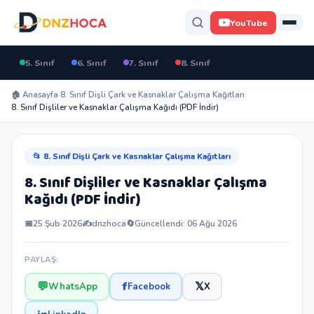
YouTube
5. Sınıf
6. Sınıf
7. Sınıf
8. Sınıf
🏠 Anasayfa
›
8. Sınıf Dişli Çark ve Kasnaklar Çalışma Kağıtları
›
8. Sınıf Dişliler ve Kasnaklar Çalışma Kağıdı (PDF İndir)
📂 8. Sınıf Dişli Çark ve Kasnaklar Çalışma Kağıtları
8. Sınıf Dişliler ve Kasnaklar Çalışma
Kağıdı (PDF İndir)
📅
25 Şub 2026
✍️
dnzhoca
🔄
Güncellendi: 06 Ağu 2026
PAYLAŞ:
💬
f
𝕏
WhatsApp
Facebook
X