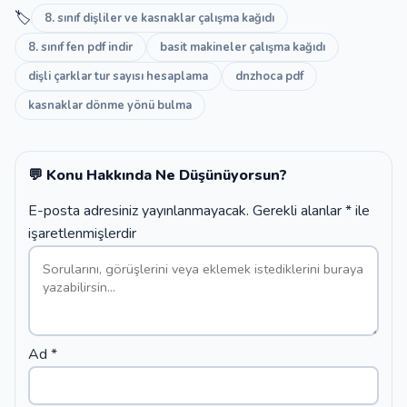
🏷️
8. sınıf dişliler ve kasnaklar çalışma kağıdı
8. sınıf fen pdf indir
basit makineler çalışma kağıdı
dişli çarklar tur sayısı hesaplama
dnzhoca pdf
kasnaklar dönme yönü bulma
💬 Konu Hakkında Ne Düşünüyorsun?
E-posta adresiniz yayınlanmayacak.
Gerekli alanlar
*
ile
işaretlenmişlerdir
Ad
*