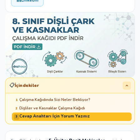
in
LinkedIn
📋
İçindekiler
Çalışma Kağıdında Sizi Neler Bekliyor?
1
Dişliler ve Kasnaklar Çalışma Kağıdı
2
Cevap Anahtarı İçin Yorum Yazınız
3