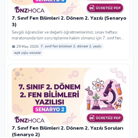
7. Sınıf Fen Bilimleri 2. Dönem 2. Yazılı (Senaryo
3)
Sevgili öğrenciler ve değerli öğretmenlerimiz, sınav haftası
maratonunda tüm soru tiplerine hakim olmanız için 7. sınıf fen
bilimleri...
📅 29 May 2026
7. sınıf fen bilimleri 2. dönem 2. yazılı
açık uçlu sorular
7. Sınıf Fen Bilimleri 2. Dönem 2. Yazılı Soruları
(Senaryo 2)