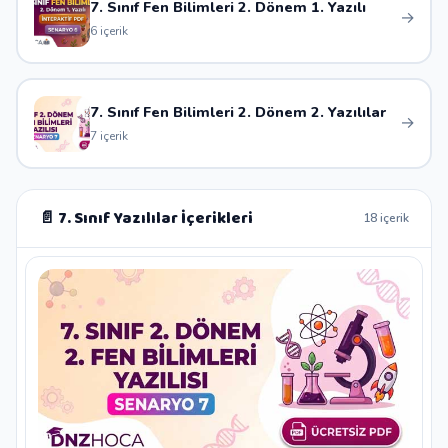
7. Sınıf Fen Bilimleri 2. Dönem 1. Yazılı
→
6 içerik
7. Sınıf Fen Bilimleri 2. Dönem 2. Yazılılar
→
7 içerik
📄 7. Sınıf Yazılılar İçerikleri
18 içerik