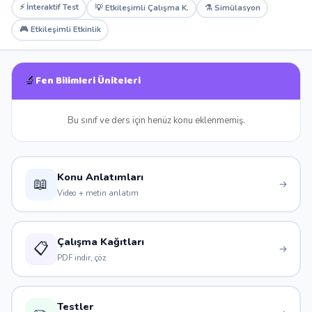
⚡ İnteraktif Test
💡 Etkileşimli Çalışma K.
⚗️ Simülasyon
🎮 Etkileşimli Etkinlik
Fen Bilimleri Üniteleri
🔬
Bu sınıf ve ders için henüz konu eklenmemiş.
Konu Anlatımları
📖
→
Video + metin anlatım
Çalışma Kağıtları
📋
→
PDF indir, çöz
Testler