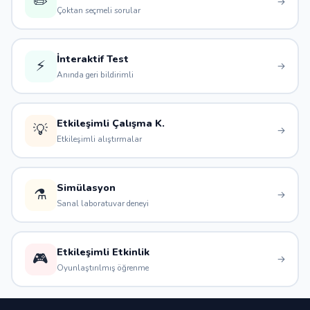
✏️
→
Çoktan seçmeli sorular
İnteraktif Test
⚡
→
Anında geri bildirimli
Etkileşimli Çalışma K.
💡
→
Etkileşimli alıştırmalar
Simülasyon
⚗️
→
Sanal laboratuvar deneyi
Etkileşimli Etkinlik
🎮
→
Oyunlaştırılmış öğrenme