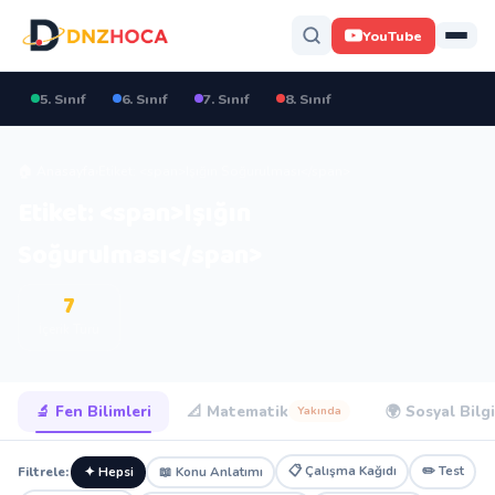
YouTube
5. Sınıf
6. Sınıf
7. Sınıf
8. Sınıf
🏠 Anasayfa
›
Etiket: <span>Işığın Soğurulması</span>
Etiket: <span>Işığın
Soğurulması</span>
7
İçerik Türü
🔬 Fen Bilimleri
📐 Matematik
🌍 Sosyal Bilgi
Yakında
📋 Çalışma Kağıdı
✏️ Test
Filtrele:
✦ Hepsi
📖 Konu Anlatımı